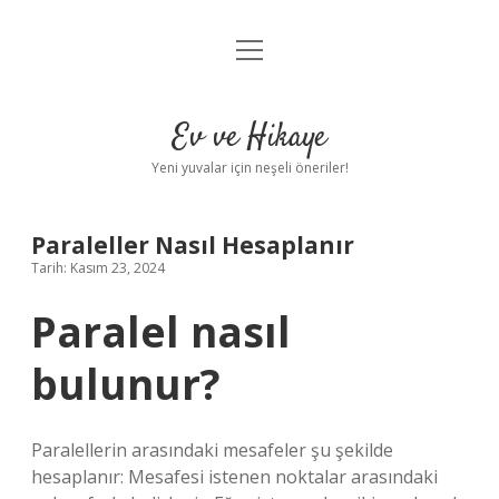
menüyü
Anasayfa
aç
Gizlilik Politikası
Ev ve Hikaye
Yasal Uyarı
Yeni yuvalar için neşeli öneriler!
Hakkımızda
Paraleller Nasıl Hesaplanır
Tarih: Kasım 23, 2024
Paralel nasıl
bulunur?
Paralellerin arasındaki mesafeler şu şekilde
hesaplanır: Mesafesi istenen noktalar arasındaki