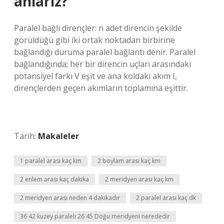
anlarız?
Paralel bağlı dirençler: n adet direncin şekilde
görüldüğü gibi iki ortak noktadan birbirine
bağlandığı duruma paralel bağlantı denir. Paralel
bağlandığında; her bir direncin uçları arasındaki
potansiyel farkı V eşit ve ana koldaki akım I,
dirençlerden geçen akımların toplamına eşittir.
Tarih:
Makaleler
1 paralel arası kaç km
2 boylam arası kaç km
2 enlem arası kaç dakika
2 meridyen arası kaç km
2 meridyen arası neden 4 dakikadır
2 paralel arası kaç dk
36 42 kuzey paraleli 26 45 Doğu meridyeni nerededir