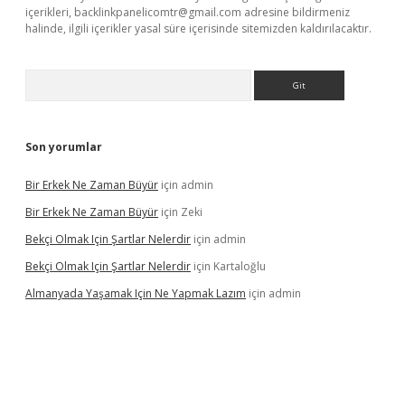
içerikleri,
backlinkpanelicomtr@gmail.com
adresine bildirmeniz
halinde, ilgili içerikler yasal süre içerisinde sitemizden kaldırılacaktır.
Arama
Son yorumlar
Bir Erkek Ne Zaman Büyür
için
admin
Bir Erkek Ne Zaman Büyür
için
Zeki
Bekçi Olmak Için Şartlar Nelerdir
için
admin
Bekçi Olmak Için Şartlar Nelerdir
için
Kartaloğlu
Almanyada Yaşamak Için Ne Yapmak Lazım
için
admin