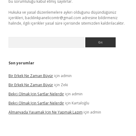
bu sorumluluğu kabul etmiş sayılırlar.
Hukuka ve yasal düzenlemelere aykırı olduğunu düşündüğünüz
içerikleri,
backlinkpanelicomtr@gmail.com
adresine bildirmeniz
halinde, ilgili içerikler yasal süre içerisinde sitemizden kaldırılacaktır.
Arama
Son yorumlar
Bir Erkek Ne Zaman Büyür
için
admin
Bir Erkek Ne Zaman Büyür
için
Zeki
Bekçi Olmak Için Şartlar Nelerdir
için
admin
Bekçi Olmak Için Şartlar Nelerdir
için
Kartaloğlu
Almanyada Yaşamak Için Ne Yapmak Lazım
için
admin