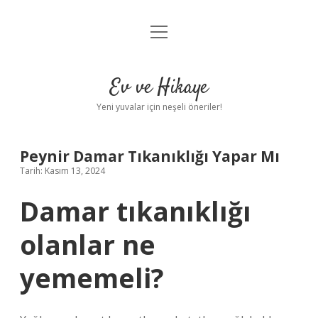
menüyü
Anasayfa
aç
Gizlilik Politikası
Ev ve Hikaye
Yasal Uyarı
Yeni yuvalar için neşeli öneriler!
Hakkımızda
Peynir Damar Tıkanıklığı Yapar Mı
Tarih: Kasım 13, 2024
Damar tıkanıklığı
olanlar ne
yememeli?