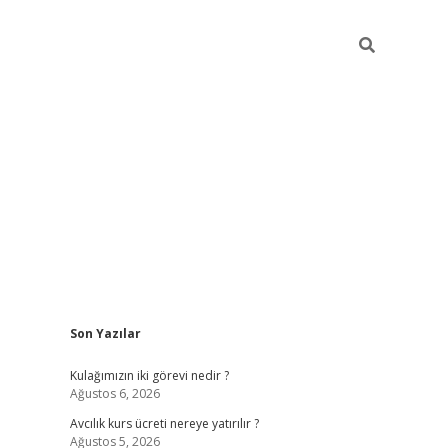
Sidebar
Son Yazılar
hilton bet güncel
Kulağımızın iki görevi nedir ?
Ağustos 6, 2026
Avcılık kurs ücreti nereye yatırılır ?
Ağustos 5, 2026