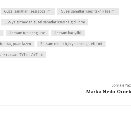
Güzel sanatlar lisesi sözel mi
Güzel sanatlar lisesi teknik lise mi
LGS ye girmeden güzel sanatlar lisesine gidilir mi
Ressam için hangi lise
Ressam kaç yıllık
çin kaç puan lazım
Ressam olmak için yetenek gerekir mi
knik ressam TYT mi AYT mi
Sonraki Yaz
Marka Nedir Orne