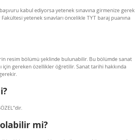
la başvuru kabul ediyorsa yetenek sınavına girmenize gerek
 Fakültesi yetenek sınavları öncelikle TYT baraj puanına
rin resim bölümü şeklinde bulunabilir. Bu bölümde sanat
ı için gereken özellikler öğretilir. Sanat tarihi hakkında
gerekir.
i?
SÖZEL”dir.
labilir mi?