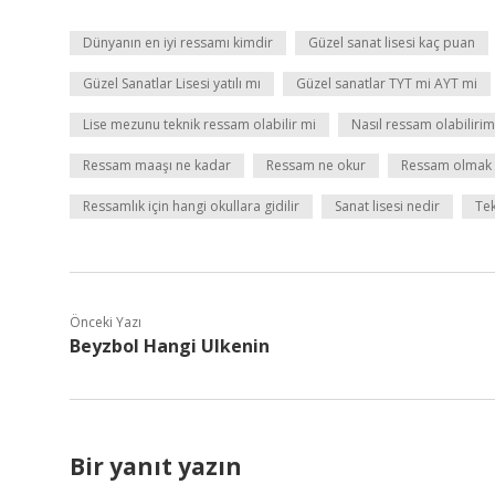
Dünyanın en iyi ressamı kimdir
Güzel sanat lisesi kaç puan
Güzel Sanatlar Lisesi yatılı mı
Güzel sanatlar TYT mi AYT mi
Lise mezunu teknik ressam olabilir mi
Nasıl ressam olabilirim
Ressam maaşı ne kadar
Ressam ne okur
Ressam olmak i
Ressamlık için hangi okullara gidilir
Sanat lisesi nedir
Te
Önceki Yazı
Beyzbol Hangi Ulkenin
Bir yanıt yazın