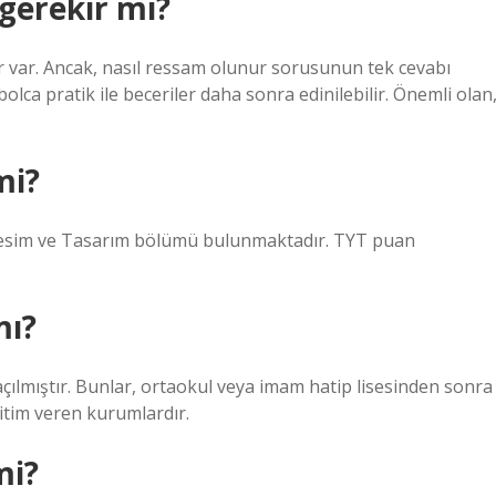
gerekir mi?
ar var. Ancak, nasıl ressam olunur sorusunun tek cevabı
bolca pratik ile beceriler daha sonra edinilebilir. Önemli olan
mi?
 Resim ve Tasarım bölümü bulunmaktadır. TYT puan
mı?
 açılmıştır. Bunlar, ortaokul veya imam hatip lisesinden sonra
ğitim veren kurumlardır.
mi?