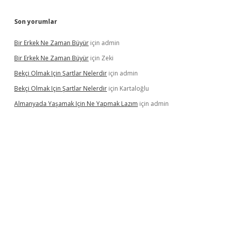
Son yorumlar
Bir Erkek Ne Zaman Büyür
için
admin
Bir Erkek Ne Zaman Büyür
için
Zeki
Bekçi Olmak Için Şartlar Nelerdir
için
admin
Bekçi Olmak Için Şartlar Nelerdir
için
Kartaloğlu
Almanyada Yaşamak Için Ne Yapmak Lazım
için
admin
güncel