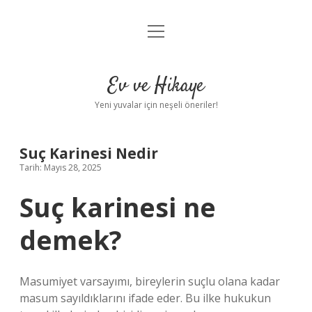
menüyü
Anasayfa
aç
Gizlilik Politikası
Ev ve Hikaye
Yasal Uyarı
Yeni yuvalar için neşeli öneriler!
Hakkımızda
Suç Karinesi Nedir
Tarih: Mayıs 28, 2025
Suç karinesi ne
demek?
Masumiyet varsayımı, bireylerin suçlu olana kadar
masum sayıldıklarını ifade eder. Bu ilke hukukun