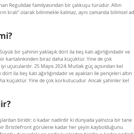
an Regulidae familyasından bir çalıkuşu türüdür. Altın
rın kralı” olarak bilinmekle kalmaz, aynı zamanda bilimsel ad
mi?
yük bir şahinin yaklaşık dört ila beş katı ağırlığındadır ve
i bir kartalınkinden biraz daha küçüktür. Yine de çok
iyi uçuculardır. 25 Mayıs 2024: Mutlak güç açısından kel
ört ila beş katı ağırlığındadır ve ayakları ile pençeleri altın
daha küçüktür. Yine de çok korkutucudur. Ancak şahinler kel
ir?
ardan biridir; o kadar nadirdir ki dünyada yalnızca bir tane
a bir Bristlefront görülene kadar her şeyin kaybolduğunu