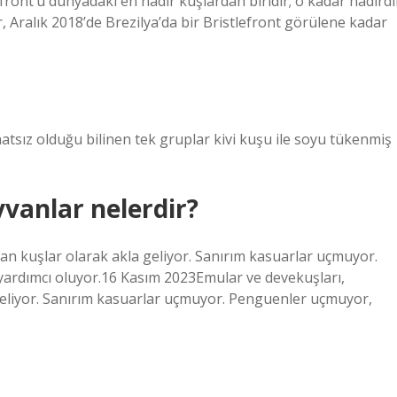
ront’u dünyadaki en nadir kuşlardan biridir; o kadar nadirdi
r, Aralık 2018’de Brezilya’da bir Bristlefront görülene kadar
natsız olduğu bilinen tek gruplar kivi kuşu ile soyu tükenmiş
vanlar nelerdir?
an kuşlar olarak akla geliyor. Sanırım kasuarlar uçmuyor.
ardımcı oluyor.16 Kasım 2023Emular ve devekuşları,
geliyor. Sanırım kasuarlar uçmuyor. Penguenler uçmuyor,