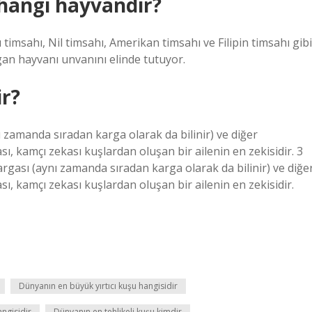
hangi hayvandır?
imsahı, Nil timsahı, Amerikan timsahı ve Filipin timsahı gibi
gan hayvanı unvanını elinde tutuyor.
ir?
 zamanda sıradan karga olarak da bilinir) ve diğer
ı, kamçı zekası kuşlardan oluşan bir ailenin en zekisidir. 3
gası (aynı zamanda sıradan karga olarak da bilinir) ve diğe
sı, kamçı zekası kuşlardan oluşan bir ailenin en zekisidir.
Dünyanın en büyük yırtıcı kuşu hangisidir
angisidir
Dünyanın en tehlikeli kuşu kimdir