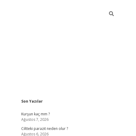
Sidebar
Son Yazılar
hilton bet güncel
Kurşun kaç mm ?
Ağustos 7, 2026
Ciltteki parazit neden olur ?
Ağustos 6, 2026