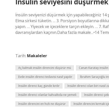
İnsülin seviyesini düşürmek
İnsülin seviyenizi düşürmek için yapabileceğiniz 14 
Elma sirkesi tüketin. … 3. Porsiyon boyutlarına dikk
yapın. … Yiyecek ve içeceklere tarçın ekleyin. … 7. 
davranışlardan kaçının.Daha fazla makale…•14 Te
Tarih:
Makaleler
Aç kalmak insülin direncini düşürür mü
Canan Karatay insülin d
Evde insülin direnci tedavisi nasıl yapılır
İbrahim Saraçoğlu insü
İnsülin direnci kaç günde kırılır
İnsülin direnci olan biri nasıl za
İnsülin direnci olanlar kahvaltıda ne yemeli
İnsülin direnci şe
İnsülin direncini en hızlı ne düşürür
İnsülin direncini kırmak iç