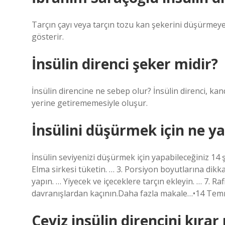
Tarçın çayı veya tarçın tozu kan şekerini düşürmeye
gösterir.
İnsülin direnci şeker midir?
İnsülin direncine ne sebep olur? İnsülin direnci, ka
yerine getirememesiyle oluşur.
İnsülini düşürmek için ne y
İnsülin seviyenizi düşürmek için yapabileceğiniz 14 
Elma sirkesi tüketin. … 3. Porsiyon boyutlarına dikk
yapın. … Yiyecek ve içeceklere tarçın ekleyin. … 7. 
davranışlardan kaçının.Daha fazla makale…•14 Te
Ceviz insülin direncini kırar