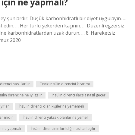
 için ne yapmalı?
şey şunlardır. Düşük karbonhidratlı bir diyet uygulayın. …
at edin. … Her türlü şekerden kaçının. … Düzenli egzersiz
Rafine karbonhidratlardan uzak durun. … 8. Hareketsiz
mmuz 2020
irenci nasıl kırılır
Ceviz insülin direncini kırar mı
lin direncine ne iyi gelir
İnsülin direnci ilaçsız nasıl geçer
yıflar
İnsülin direnci olan kişiler ne yememeli
ker midir
İnsülin direnci yüksek olanlar ne yemeli
in ne yapmalı
İnsülin direncinin kırıldığı nasıl anlaşılır