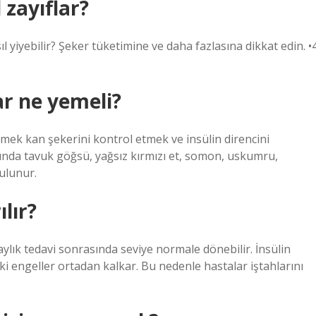
l zayıflar?
ıl yiyebilir? Şeker tüketimine ve daha fazlasına dikkat edin. •
ar ne yemeli?
tmek kan şekerini kontrol etmek ve insülin direncini
rasında tavuk göğsü, yağsız kırmızı et, somon, uskumru,
bulunur.
ılır?
aylık tedavi sonrasında seviye normale dönebilir. İnsülin
engeller ortadan kalkar. Bu nedenle hastalar iştahlarını