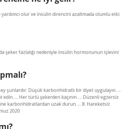
 yardımcı olur ve insülin direncini azaltmada olumlu etki
nda şeker fazlalığı nedeniyle insülin hormonunun işlevini
apmalı?
şey şunlardır. Düşük karbonhidratlı bir diyet uygulayın. …
at edin. … Her türlü şekerden kaçının. … Düzenli egzersiz
Rafine karbonhidratlardan uzak durun. … 8. Hareketsiz
mmuz 2020
 mı?