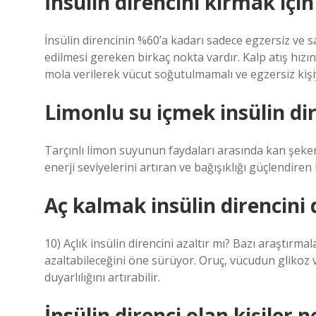
İnsülin direncini kırmak içi
İnsülin direncinin %60’a kadarı sadece egzersiz ve sa
edilmesi gereken birkaç nokta vardır. Kalp atış hızın
mola verilerek vücut soğutulmamalı ve egzersiz kişi
Limonlu su içmek insülin di
Tarçınlı limon suyunun faydaları arasında kan şekeri
enerji seviyelerini artıran ve bağışıklığı güçlendire
Aç kalmak insülin direncini
10) Açlık insülin direncini azaltır mı? Bazı araştırmal
azaltabileceğini öne sürüyor. Oruç, vücudun glikoz v
duyarlılığını artırabilir.
İnsülin direnci olan kişiler