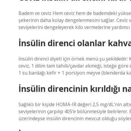
Badem ve ceviz Hem ceviz hem de bademdeki yüksek li
şekerinin daha kolay dengelenmesini sağlar. Ceviz v
seviyelerini dengeleyerek kilo vermelerine yardımcı 
İnsülin direnci olanlar kahv
İnsülin direnci diyeti için örnek menü şu şekildedir:
ceviz, 1 dilim tam tahıllı/çavdar ekmeği, isteğe göre 
1 su bardağı kefir + 1 porsiyon meyve (blenderda ka
İnsülin direncinin kırıldığı na
Sağlıklı bir kişide HOMA-IR değeri 2,5 mg/dL’nin alt
seviyelerinin çarpılıp 405’e bölünmesiyle belirlenir.
üzerindeyse insülin direncinin mevcut olduğu söylen