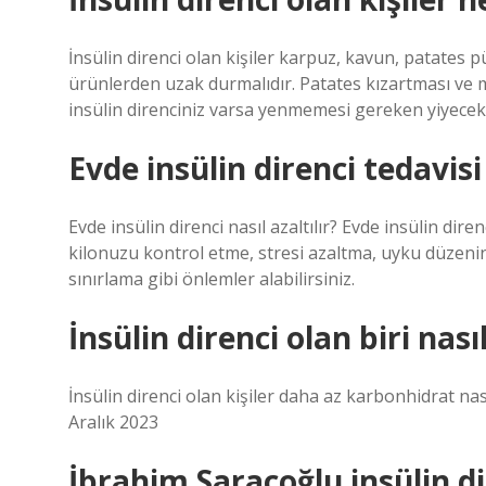
İnsülin direnci olan kişiler karpuz, kavun, patates p
ürünlerden uzak durmalıdır. Patates kızartması ve 
insülin direnciniz varsa yenmemesi gereken yiyecekl
Evde insülin direnci tedavisi 
Evde insülin direnci nasıl azaltılır? Evde insülin dir
kilonuzu kontrol etme, stresi azaltma, uyku düzenin
sınırlama gibi önlemler alabilirsiniz.
İnsülin direnci olan biri nası
İnsülin direnci olan kişiler daha az karbonhidrat nas
Aralık 2023
İbrahim Saraçoğlu insülin dir