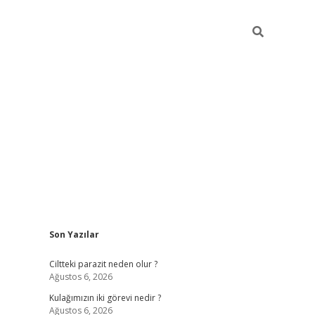
Sidebar
Son Yazılar
hilton bet güncel
Ciltteki parazit neden olur ?
Ağustos 6, 2026
Kulağımızın iki görevi nedir ?
Ağustos 6, 2026