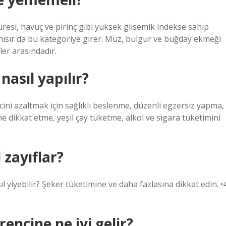
üresi, havuç ve pirinç gibi yüksek glisemik indekse sahip
mısır da bu kategoriye girer. Muz, bulgur ve buğday ekmeği
er arasındadır.
nasıl yapılır?
encini azaltmak için sağlıklı beslenme, düzenli egzersiz yapma,
e dikkat etme, yeşil çay tüketme, alkol ve sigara tüketimini
l zayıflar?
ıl yiyebilir? Şeker tüketimine ve daha fazlasına dikkat edin. •
encine ne iyi gelir?