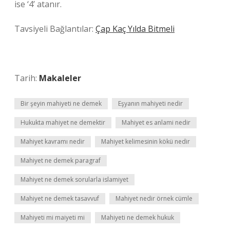
ise ‘4’ atanır.
Tavsiyeli Bağlantılar:
Çap Kaç Yılda Bitmeli
Tarih:
Makaleler
Bir şeyin mahiyeti ne demek
Eşyanın mahiyeti nedir
Hukukta mahiyet ne demektir
Mahiyet es anlami nedir
Mahiyet kavramı nedir
Mahiyet kelimesinin kökü nedir
Mahiyet ne demek paragraf
Mahiyet ne demek sorularla islamiyet
Mahiyet ne demek tasavvuf
Mahiyet nedir örnek cümle
Mahiyeti mi maiyeti mi
Mahiyeti ne demek hukuk