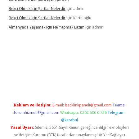
Bekçi Olmak Için Şartlar Nelerdir
için
admin
Bekçi Olmak Için Şartlar Nelerdir
için
Kartaloğlu
Almanyada Yaşamak Için Ne Yapmak Lazım
için
admin
el
Reklam ve İletişim:
E-mail:
backlinkpaneli@gmail.com
Teams:
forumhizmeti@gmail.com
Whatsapp: 0262 606 0 726
Telegram:
@karabul
Yasal Uyarı:
Sitemiz, 5651 Sayılı Kanun gereğince Bilgi Teknolojileri
ve İletişim Kurumu (BTK) tarafından onaylanmış bir Yer Sağlayıcı