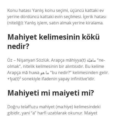
Konu hatası: Yanlış konu seçimi, üçüncü kattaki ev
yerine dördüncü kattaki evin seçilmesi. İçerik hatası
(niteliği): Yanlış işlem, satın almak yerine kiralama.
Mahiyet kelimesinin kökü
nedir?
Öz – Nişanyan Sözlük. Arapça māhiyya(t) ماهيّة “ne-
olmak”, nitelik kelimesinin bir alıntısıdır. Bu kelime
Arapça mā huwa ما هو “bu nedir?” kelimesinden gelir.
+īya(t)² sonekiyle ifadenin yapay infinitive’idir.
Mahiyeti mi maiyeti mi?
Doğru telaffuzu mahiyet (ma:hiye) kelimesindeki
gibidir, yani “a” harfi uzatılarak okunur. Maiyet