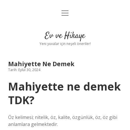
menüyü
Anasayfa
aç
Gizlilik Politikası
Ev ve Hikaye
Yasal Uyarı
Yeni yuvalar için neşeli öneriler!
Hakkımızda
Mahiyette Ne Demek
Tarih: Eylül 30, 2024
Mahiyette ne demek
TDK?
Öz kelimesi; nitelik, öz, kalite, özgünlük, öz, öz gibi
anlamlara gelmektedir.